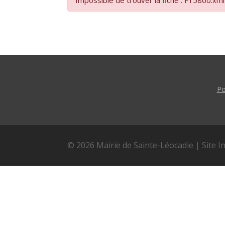
Impossible de trouver la fiche : F15800.xml
Po
© 2026 Mairie de Sainte-Léocadie | Site I