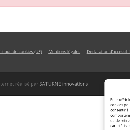
litique de cookies (UE)
Mentions légales
Déclaration d’accessibil
nternet réalisé par
SATURNE innovations
Pour offrir 
cookies pou
consentir à
comportement
ou de retire
caractéristi