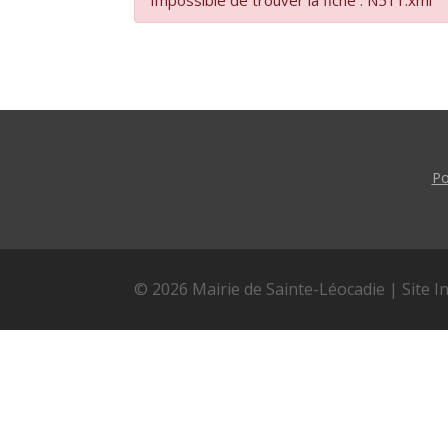
Impossible de trouver la fiche : N511.xml
Po
© 2026 Mairie de Sainte-Léocadie | Site I