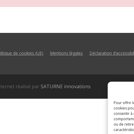
litique de cookies (UE)
Mentions légales
Déclaration d’accessibil
nternet réalisé par
SATURNE innovations
Pour offrir 
cookies pou
consentir à
comportement
ou de retire
caractéristi