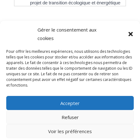
projet de transition écologique et énergétique
Gérer le consentement aux
©
Direction de l'information légale et administrative
cookies
comarquage developpé par
baseo.io
Pour offrir les meilleures expériences, nous utilisons des technologies
telles que les cookies pour stocker et/ou accéder aux informations des
appareils. Le fait de consentir à ces technologies nous permettra de
traiter des données telles que le comportement de navigation ou les ID
uniques sur ce site. Le fait de ne pas consentir ou de retirer son
consentement peut avoir un effet négatif sur certaines caractéristiques
et fonctions.
Accepter
Refuser
>
Voir les préférences
© 2026 Mairie de Sainte-Léocadie | Site