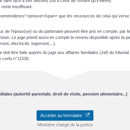
 faire face à ses besoins (ou à ceux de l'enfant qu'il élève)
 reste insuffisant.
iseenevidence">preuve</span> que les ressources de celui qui verse 
 de l'époux(se) ou du partenaire peuvent être pris en compte, par le 
ension. Le juge prend aussi en compte le revenu disponible après la pa
ent, électricité, logement,...).
 doit être faite auprès du juge aux affaires familiales (Jaf) du trib
e cerfa n°11530.
ales (autorité parentale, droit de visite, pension alimentaire...)
Accéder au formulaire
Ministère chargé de la justice