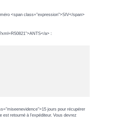
 numéro <span class="expression">SIV</span>
iers/?xml=R50821">ANTS</a> :
ass="miseenevidence">15 jours pour récupérer
re est retourné à l'expéditeur. Vous devrez