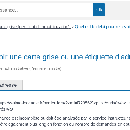
rte grise (certificat d'immatriculation)
>
Quel est le délai pour recevo
oir une carte grise ou une étiquette d'a
e et administrative (Première ministre)
 adresse
tps://sainte-leocadie.fr/particuliers/?xml=R23562">pli sécurisé</a>, e
vrés</a>.
emande est incomplète ou doit être analysée par le service instructeur (
eut être également plus long en fonction du nombre de demandes en cou