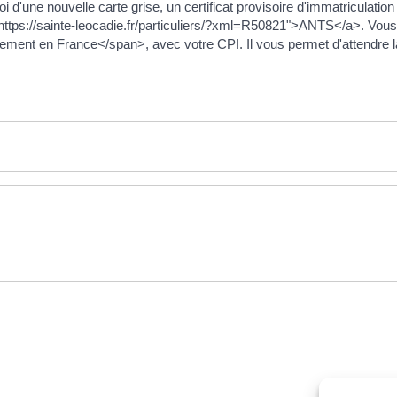
d'une nouvelle carte grise, un certificat provisoire d'immatriculation
"https://sainte-leocadie.fr/particuliers/?xml=R50821">ANTS</a>. Vou
nt en France</span>, avec votre CPI. Il vous permet d'attendre la c