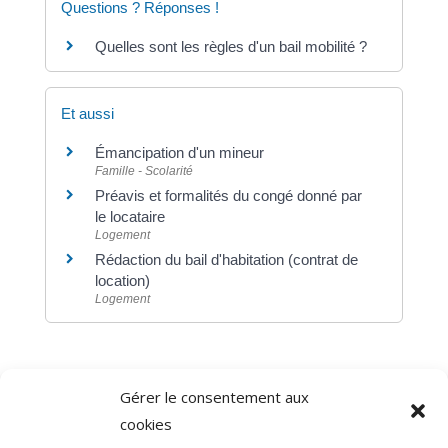
Questions ? Réponses !
Quelles sont les règles d'un bail mobilité ?
Et aussi
Émancipation d'un mineur
Famille - Scolarité
Préavis et formalités du congé donné par
le locataire
Logement
Rédaction du bail d'habitation (contrat de
location)
Logement
Gérer le consentement aux
©
Direction de l'information légale et administrative
cookies
comarquage developpé par
baseo.io