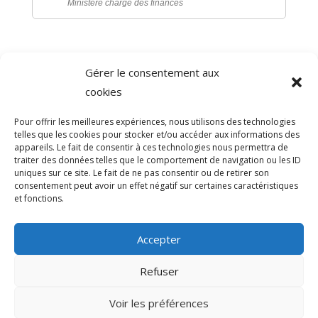
Ministère chargé des finances
Gérer le consentement aux
©
Direction de l'information légale et administrative
cookies
comarquage developpé par
baseo.io
Pour offrir les meilleures expériences, nous utilisons des technologies
telles que les cookies pour stocker et/ou accéder aux informations des
appareils. Le fait de consentir à ces technologies nous permettra de
traiter des données telles que le comportement de navigation ou les ID
uniques sur ce site. Le fait de ne pas consentir ou de retirer son
consentement peut avoir un effet négatif sur certaines caractéristiques
et fonctions.
Accepter
Refuser
>
Voir les préférences
© 2026 Mairie de Sainte-Léocadie | Site