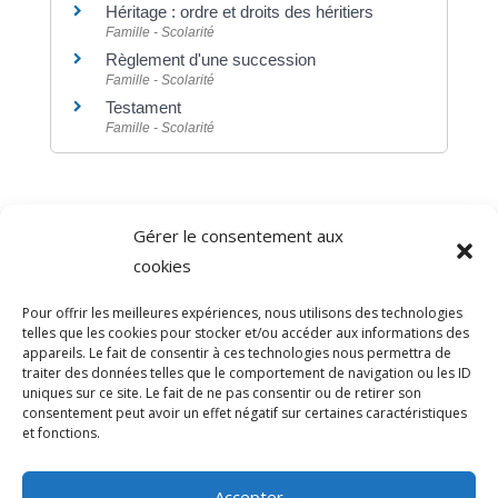
Héritage : ordre et droits des héritiers
Famille - Scolarité
Règlement d'une succession
Famille - Scolarité
Testament
Famille - Scolarité
Gérer le consentement aux
©
Direction de l'information légale et administrative
cookies
comarquage developpé par
baseo.io
Pour offrir les meilleures expériences, nous utilisons des technologies
telles que les cookies pour stocker et/ou accéder aux informations des
appareils. Le fait de consentir à ces technologies nous permettra de
traiter des données telles que le comportement de navigation ou les ID
uniques sur ce site. Le fait de ne pas consentir ou de retirer son
consentement peut avoir un effet négatif sur certaines caractéristiques
et fonctions.
Accepter