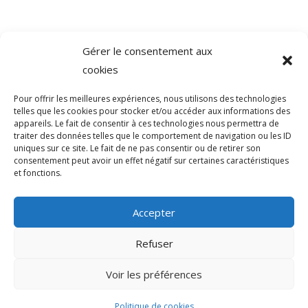
Gérer le consentement aux
©
Direction de l'information légale et administrative
cookies
comarquage developpé par
baseo.io
Pour offrir les meilleures expériences, nous utilisons des technologies
telles que les cookies pour stocker et/ou accéder aux informations des
appareils. Le fait de consentir à ces technologies nous permettra de
traiter des données telles que le comportement de navigation ou les ID
uniques sur ce site. Le fait de ne pas consentir ou de retirer son
consentement peut avoir un effet négatif sur certaines caractéristiques
et fonctions.
Accepter
Refuser
>
Voir les préférences
© 2026 Mairie de Sainte-Léocadie | Site
Internet réalisé par
SATURNE innovations
Politique de cookies