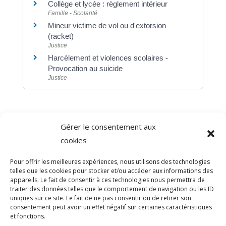
Collège et lycée : règlement intérieur
Famille - Scolarité
Mineur victime de vol ou d'extorsion
(racket)
Justice
Harcèlement et violences scolaires -
Provocation au suicide
Justice
Gérer le consentement aux
©
Direction de l'information légale et administrative
cookies
comarquage developpé par
baseo.io
Pour offrir les meilleures expériences, nous utilisons des technologies
telles que les cookies pour stocker et/ou accéder aux informations des
appareils. Le fait de consentir à ces technologies nous permettra de
traiter des données telles que le comportement de navigation ou les ID
uniques sur ce site. Le fait de ne pas consentir ou de retirer son
consentement peut avoir un effet négatif sur certaines caractéristiques
et fonctions.