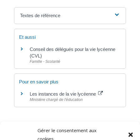
Textes de référence
Et aussi
Conseil des délégués pour la vie lycéenne
(CVL)
Famille - Scolarité
Pour en savoir plus
Les instances de la vie lycéenne
Ministère chargé de l'éducation
Gérer le consentement aux
©
Direction de l'information légale et administrative
cookies
comarquage developpé par
baseo.io