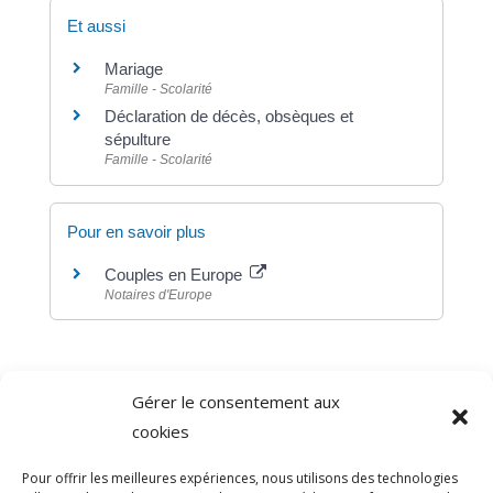
Et aussi
Mariage
Famille - Scolarité
Déclaration de décès, obsèques et
sépulture
Famille - Scolarité
Pour en savoir plus
Couples en Europe
Notaires d'Europe
Gérer le consentement aux
©
Direction de l'information légale et administrative
cookies
comarquage developpé par
baseo.io
Pour offrir les meilleures expériences, nous utilisons des technologies