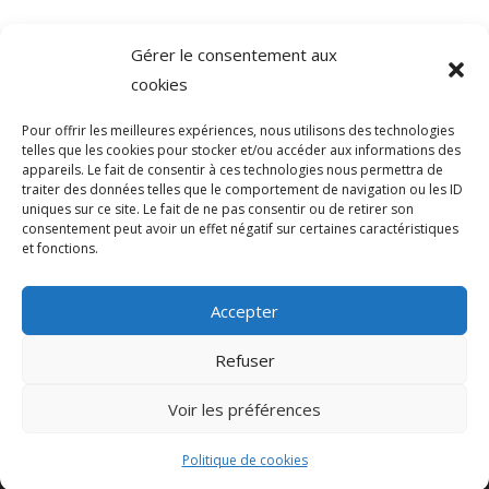
Gérer le consentement aux
©
Direction de l'information légale et administrative
cookies
comarquage developpé par
baseo.io
Pour offrir les meilleures expériences, nous utilisons des technologies
telles que les cookies pour stocker et/ou accéder aux informations des
appareils. Le fait de consentir à ces technologies nous permettra de
traiter des données telles que le comportement de navigation ou les ID
uniques sur ce site. Le fait de ne pas consentir ou de retirer son
consentement peut avoir un effet négatif sur certaines caractéristiques
et fonctions.
Accepter
Refuser
>
Voir les préférences
© 2026 Mairie de Sainte-Léocadie | Site
Internet réalisé par
SATURNE innovations
Politique de cookies