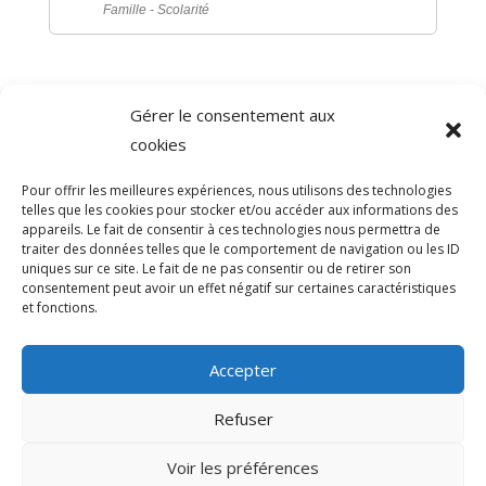
Famille - Scolarité
Gérer le consentement aux
©
Direction de l'information légale et administrative
cookies
comarquage developpé par
baseo.io
Pour offrir les meilleures expériences, nous utilisons des technologies
telles que les cookies pour stocker et/ou accéder aux informations des
appareils. Le fait de consentir à ces technologies nous permettra de
traiter des données telles que le comportement de navigation ou les ID
uniques sur ce site. Le fait de ne pas consentir ou de retirer son
consentement peut avoir un effet négatif sur certaines caractéristiques
et fonctions.
Accepter
Refuser
>
Voir les préférences
© 2026 Mairie de Sainte-Léocadie | Site