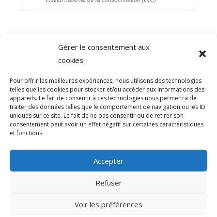
Gérer le consentement aux
©
Direction de l'information légale et administrative
cookies
comarquage developpé par
baseo.io
Pour offrir les meilleures expériences, nous utilisons des technologies
telles que les cookies pour stocker et/ou accéder aux informations des
appareils. Le fait de consentir à ces technologies nous permettra de
traiter des données telles que le comportement de navigation ou les ID
uniques sur ce site. Le fait de ne pas consentir ou de retirer son
consentement peut avoir un effet négatif sur certaines caractéristiques
et fonctions.
Accepter
Refuser
>
Voir les préférences
© 2026 Mairie de Sainte-Léocadie | Site