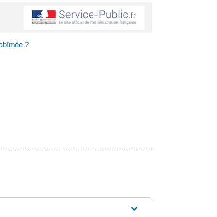
 abîmée ?