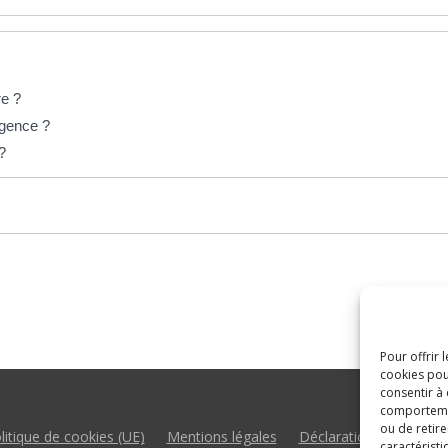
re ?
rgence ?
 ?
Pour offrir 
cookies pou
consentir à
comportement
ou de retire
litique de cookies (UE)
Mentions légales
Déclaration d’accessibil
caractéristi