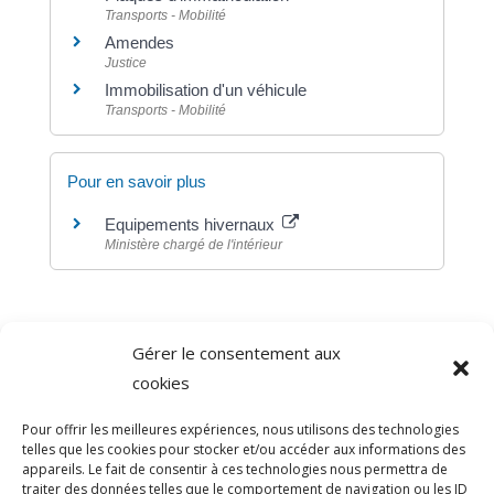
Transports - Mobilité
Amendes
Justice
Immobilisation d'un véhicule
Transports - Mobilité
Pour en savoir plus
Equipements hivernaux
Ministère chargé de l'intérieur
Gérer le consentement aux
©
Direction de l'information légale et administrative
cookies
comarquage developpé par
baseo.io
Pour offrir les meilleures expériences, nous utilisons des technologies
telles que les cookies pour stocker et/ou accéder aux informations des
appareils. Le fait de consentir à ces technologies nous permettra de
traiter des données telles que le comportement de navigation ou les ID