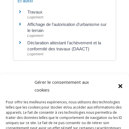
Et aussi
Travaux
Logement
Affichage de l'autorisation d'urbanisme sur
le terrain
Logement
Déclaration attestant l'achèvement et la
conformité des travaux (DAACT)
Logement
Gérer le consentement aux
©
Direction de l'information légale et administrative
cookies
comarquage developpé par
baseo.io
Pour offrir les meilleures expériences, nous utilisons des technologies
telles que les cookies pour stocker et/ou accéder aux informations des
appareils. Le fait de consentir à ces technologies nous permettra de
traiter des données telles que le comportement de navigation ou les ID
uniques sur ce site. Le fait de ne pas consentir ou de retirer son
consentement peut avoir un effet négatif sur certaines caractéristiques