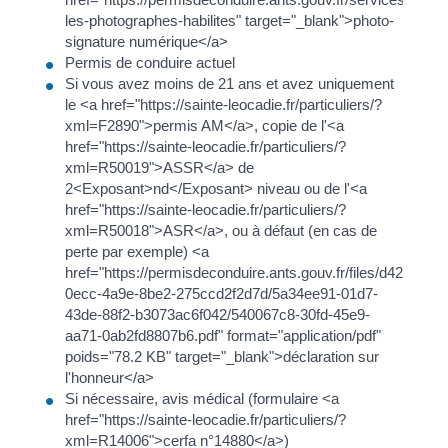
les-photographes-habilites" target="_blank">photo-
signature numérique</a>
Permis de conduire actuel
Si vous avez moins de 21 ans et avez uniquement
le <a href="https://sainte-leocadie.fr/particuliers/?
xml=F2890">permis AM</a>, copie de l'<a
href="https://sainte-leocadie.fr/particuliers/?
xml=R50019">ASSR</a> de
2<Exposant>nd</Exposant> niveau ou de l'<a
href="https://sainte-leocadie.fr/particuliers/?
xml=R50018">ASR</a>, ou à défaut (en cas de
perte par exemple) <a
href="https://permisdeconduire.ants.gouv.fr/files/d42a20d9-
0ecc-4a9e-8be2-275ccd2f2d7d/5a34ee91-01d7-
43de-88f2-b3073ac6f042/540067c8-30fd-45e9-
aa71-0ab2fd8807b6.pdf" format="application/pdf"
poids="78.2 KB" target="_blank">déclaration sur
l'honneur</a>
Si nécessaire, avis médical (formulaire <a
href="https://sainte-leocadie.fr/particuliers/?
xml=R14006">cerfa n°14880</a>)