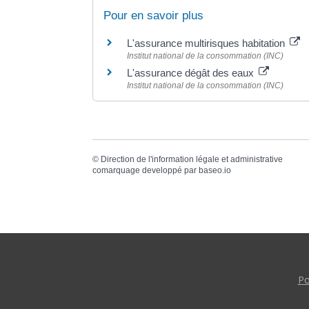
Pour en savoir plus
L'assurance multirisques habitation
Institut national de la consommation (INC)
L'assurance dégât des eaux
Institut national de la consommation (INC)
©
Direction de l'information légale et administrative
comarquage developpé par
baseo.io
Po