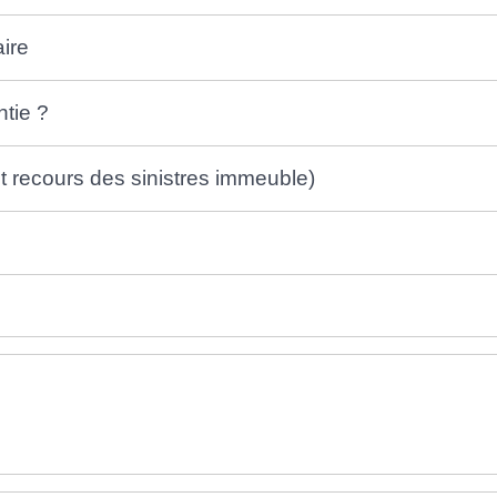
ire
ntie ?
t recours des sinistres immeuble)