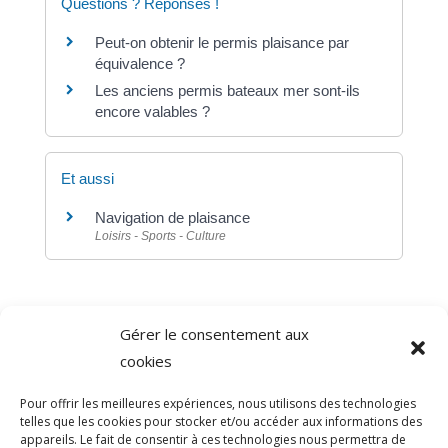
Questions ? Réponses !
Peut-on obtenir le permis plaisance par
équivalence ?
Les anciens permis bateaux mer sont-ils
encore valables ?
Et aussi
Navigation de plaisance
Loisirs - Sports - Culture
Gérer le consentement aux
©
Direction de l'information légale et administrative
cookies
comarquage developpé par
baseo.io
Pour offrir les meilleures expériences, nous utilisons des technologies
telles que les cookies pour stocker et/ou accéder aux informations des
appareils. Le fait de consentir à ces technologies nous permettra de