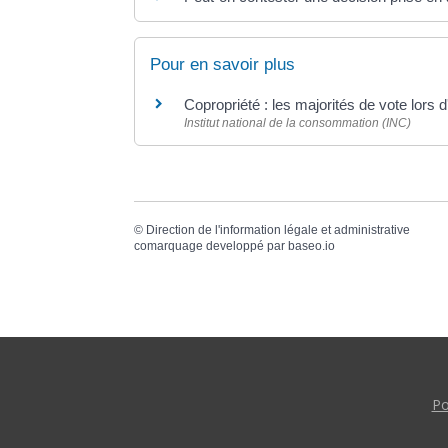
Pour en savoir plus
Copropriété : les majorités de vote lor
Institut national de la consommation (INC)
©
Direction de l'information légale et administrative
comarquage developpé par
baseo.io
Po