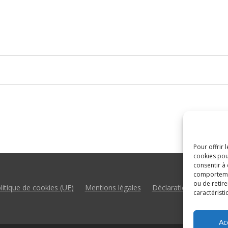
Pour offrir 
cookies pou
consentir à
comportement
ou de retire
litique de cookies (UE)
Mentions légales
Déclaration d’accessibil
caractéristi
Ac