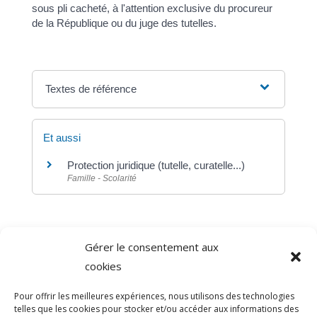
sous pli cacheté, à l'attention exclusive du procureur
de la République ou du juge des tutelles.
Textes de référence
Et aussi
Protection juridique (tutelle, curatelle...)
Famille - Scolarité
Gérer le consentement aux
©
Direction de l'information légale et administrative
cookies
comarquage developpé par
baseo.io
Pour offrir les meilleures expériences, nous utilisons des technologies
telles que les cookies pour stocker et/ou accéder aux informations des