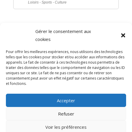
Loisirs - Sports - Culture
Gérer le consentement aux
©
Direction de l'information légale et administrative
cookies
comarquage developpé par
baseo.io
Pour offrir les meilleures expériences, nous utilisons des technologies
telles que les cookies pour stocker et/ou accéder aux informations des
appareils. Le fait de consentir à ces technologies nous permettra de
traiter des données telles que le comportement de navigation ou les ID
uniques sur ce site. Le fait de ne pas consentir ou de retirer son
consentement peut avoir un effet négatif sur certaines caractéristiques
et fonctions.
Accepter
Refuser
>
Voir les préférences
© 2026 Mairie de Sainte-Léocadie | Site