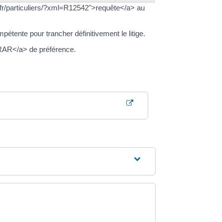
fr/particuliers/?xml=R12542">requête</a> au
ompétente pour trancher définitivement le litige.
">RAR</a> de préférence.