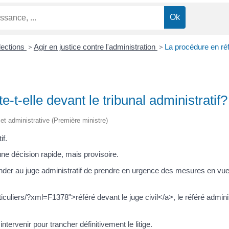
lections
>
Agir en justice contre l'administration
>
La procédure en réfé
e-t-elle devant le tribunal administratif?
e et administrative (Première ministre)
if.
 une décision rapide, mais provisoire.
nder au juge administratif de prendre en urgence des mesures en vue
iculiers/?xml=F1378">référé devant le juge civil</a>, le référé adminis
ntervenir pour trancher définitivement le litige.