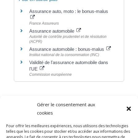
Assurance auto, moto : le bonus-malus
France Assureurs
Assurance automobile
Autorité de contrôle prudentiel et de résolution
(ACPR)
Assurance automobile : bonus-malus
Institut national de la consommation (INC)
Validité de l'assurance automobile dans
l'UE
Commission européenne
Gérer le consentement aux
©
Direction de l'information légale et administrative
cookies
comarquage developpé par
baseo.io
Pour offrir les meilleures expériences, nous utilisons des technologies
telles que les cookies pour stocker et/ou accéder aux informations des
appareils. Le fait de consentir à ces technologies nous permettra de