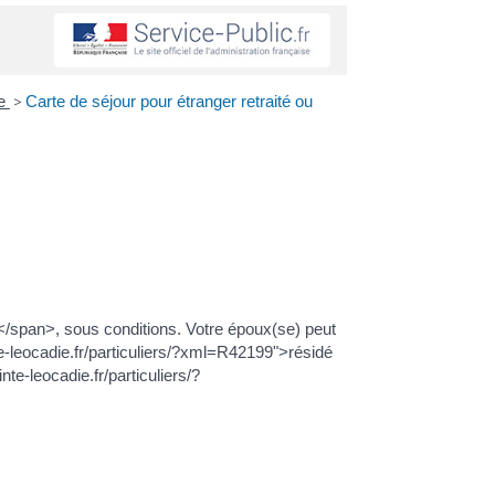
ce
>
Carte de séjour pour étranger retraité ou
é</span>, sous conditions. Votre époux(se) peut
nte-leocadie.fr/particuliers/?xml=R42199">résidé
te-leocadie.fr/particuliers/?