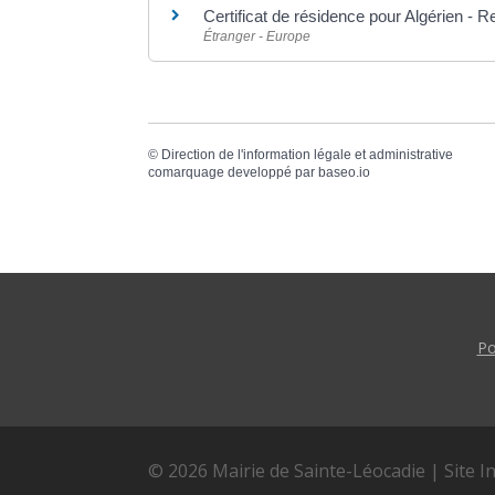
Certificat de résidence pour Algérien - Re
Étranger - Europe
©
Direction de l'information légale et administrative
comarquage developpé par
baseo.io
Po
© 2026 Mairie de Sainte-Léocadie | Site I