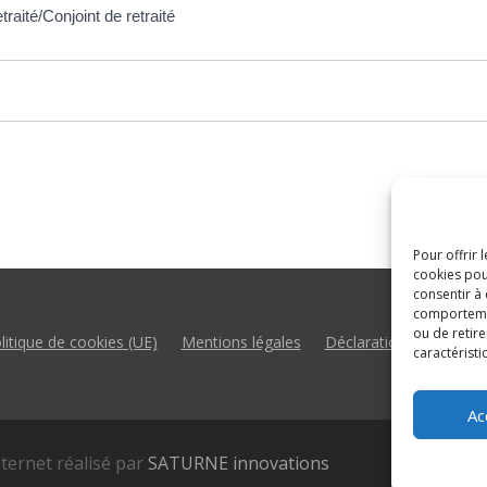
traité/Conjoint de retraité
Pour offrir 
cookies pou
consentir à
comportement
ou de retire
litique de cookies (UE)
Mentions légales
Déclaration d’accessibil
caractéristi
Ac
nternet réalisé par
SATURNE innovations