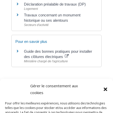
Déclaration préalable de travaux (DP)
Logement
Travaux concernant un monument
historique ou ses alentours
Secteurs d'activité
Pour en savoir plus
Guide des bonnes pratiques pour installer
des clôtures électriques
Ministère chargé de l'agriculture
Gérer le consentement aux
©
Direction de l'information légale et administrative
cookies
comarquage developpé par
baseo.io
Pour offrir les meilleures expériences, nous utilisons des technologies
telles que les cookies pour stocker et/ou accéder aux informations des
appareils. Le fait de consentir à ces technologies nous permettra de