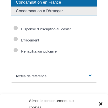
Condamnation en France
Condamnation à l'étranger
Dispense d'inscription au casier
Effacement
Réhabilitation judiciaire
Textes de référence
Gérer le consentement aux
©
Direction de l'information légale et administrative
cookies
comarquage developpé par
baseo.io