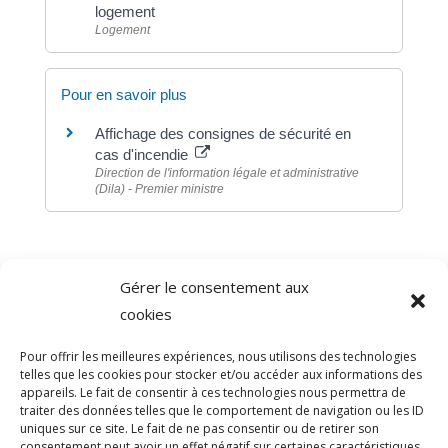
logement
Logement
Pour en savoir plus
Affichage des consignes de sécurité en
cas d'incendie
Direction de l'information légale et administrative
(Dila) - Premier ministre
Gérer le consentement aux
©
Direction de l'information légale et administrative
cookies
comarquage developpé par
baseo.io
Pour offrir les meilleures expériences, nous utilisons des technologies
telles que les cookies pour stocker et/ou accéder aux informations des
appareils. Le fait de consentir à ces technologies nous permettra de
traiter des données telles que le comportement de navigation ou les ID
uniques sur ce site. Le fait de ne pas consentir ou de retirer son
consentement peut avoir un effet négatif sur certaines caractéristiques