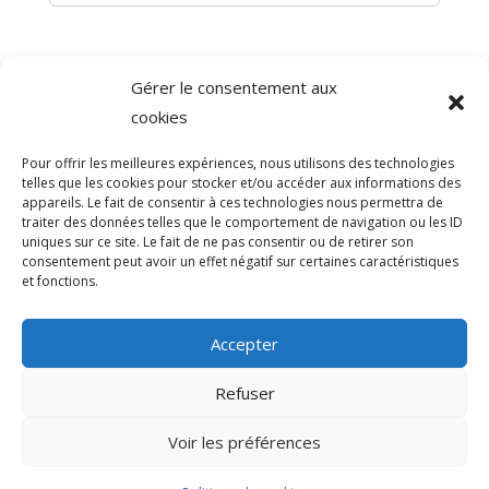
Gérer le consentement aux
©
Direction de l'information légale et administrative
cookies
comarquage developpé par
baseo.io
Pour offrir les meilleures expériences, nous utilisons des technologies
telles que les cookies pour stocker et/ou accéder aux informations des
appareils. Le fait de consentir à ces technologies nous permettra de
traiter des données telles que le comportement de navigation ou les ID
uniques sur ce site. Le fait de ne pas consentir ou de retirer son
consentement peut avoir un effet négatif sur certaines caractéristiques
et fonctions.
Accepter
Refuser
>
Voir les préférences
© 2026 Mairie de Sainte-Léocadie | Site
Internet réalisé par
SATURNE innovations