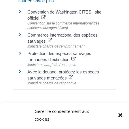
Pour en savoir plus
Convention de Washington CITES : site
officiel
Convention sur le commerce international des
espèces sauvages (Cites)
Commerce international des espèces
sauvages
Ministère chargé de l'environnement
Protection des espèces sauvages
menacées d'extinction
Ministère chargé de l'économie
Avec la douane, protégez les espèces
sauvages menacées
Ministère chargé de l'économie
Gérer le consentement aux
©
Direction de l'information légale et administrative
cookies
comarquage developpé par
baseo.io