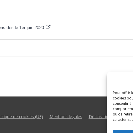
ons dès le 1er juin 2020
Pour offrir 
cookies pou
consentir à
comportement
ou de retire
litique de cookies (UE)
Mentions légales
Déclaration d’accessibil
caractéristi