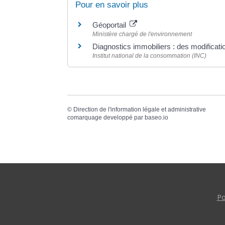
Pour en savoir plus
Géoportail
Ministère chargé de l'environnement
Diagnostics immobiliers : des modificati
Institut national de la consommation (INC)
©
Direction de l'information légale et administrative
comarquage developpé par
baseo.io
Po