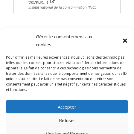
travaux...)
Institut national de la consommation (INC)
Gérer le consentement aux
©
Direction de l'information légale et administrative
cookies
comarquage developpé par
baseo.io
Pour offrir les meilleures expériences, nous utilisons des technologies
telles que les cookies pour stocker et/ou accéder aux informations des
appareils. Le fait de consentir à ces technologies nous permettra de
traiter des données telles que le comportement de navigation ou les ID
uniques sur ce site. Le fait de ne pas consentir ou de retirer son
consentement peut avoir un effet négatif sur certaines caractéristiques
et fonctions.
Accepter
Refuser
>
Voir les préférences