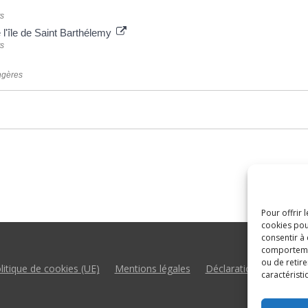
ts
de l'île de Saint Barthélemy
ts
angères
Pour offrir 
cookies pou
consentir à
comportement
ou de retire
litique de cookies (UE)
Mentions légales
Déclaration d’accessibil
caractéristi