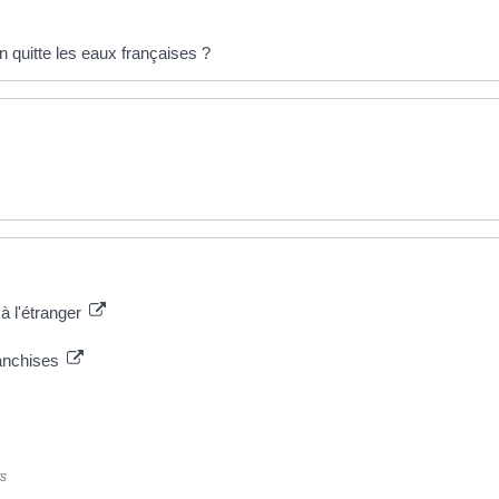
on quitte les eaux françaises ?
 à l'étranger
ranchises
ts