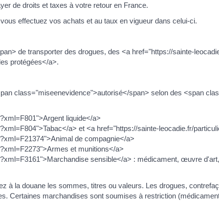
yer de droits et taxes à votre retour en France.
ous effectuez vos achats et au taux en vigueur dans celui-ci.
pan> de transporter des drogues, des <a href="https://sainte-leocadi
les protégées</a>.
<span class="miseenevidence">autorisé</span> selon des <span cla
ers/?xml=F801">Argent liquide</a>
ers/?xml=F804">Tabac</a> et <a href="https://sainte-leocadie.fr/partic
liers/?xml=F21374">Animal de compagnie</a>
iers/?xml=F2273">Armes et munitions</a>
ers/?xml=F3161">Marchandise sensible</a> : médicament, œuvre d'art, p