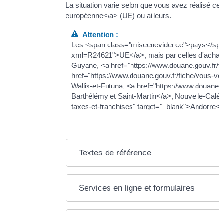
La situation varie selon que vous avez réalisé c
européenne</a> (UE) ou ailleurs.
Attention :
Les <span class="miseenevidence">pays</span> 
xml=R24621">UE</a>, mais par celles d'achat 
Guyane, <a href="https://www.douane.gouv.fr/
href="https://www.douane.gouv.fr/fiche/vous-v
Wallis-et-Futuna, <a href="https://www.douane.g
Barthélémy et Saint-Martin</a>, Nouvelle-Calé
taxes-et-franchises" target="_blank">Andorre<
Textes de référence
Services en ligne et formulaires