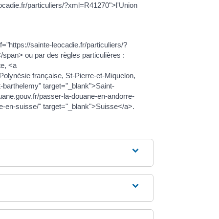
eocadie.fr/particuliers/?xml=R41270">l'Union
ttps://sainte-leocadie.fr/particuliers/?
pan> ou par des règles particulières :
e, <a
olynésie française, St-Pierre-et-Miquelon,
nt-barthelemy" target="_blank">Saint-
uane.gouv.fr/passer-la-douane-en-andorre-
ee-en-suisse/" target="_blank">Suisse</a>.