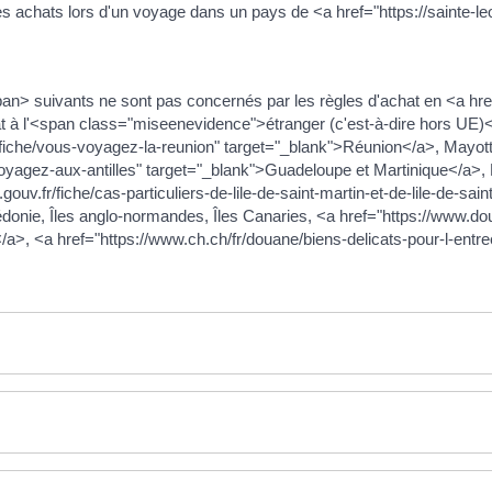
es achats lors d'un voyage dans un pays de <a href="https://sainte-l
suivants ne sont pas concernés par les règles d'achat en <a href="h
à l'<span class="miseenevidence">étranger (c'est-à-dire hors UE)</s
fiche/vous-voyagez-la-reunion" target="_blank">Réunion</a>, Mayott
oyagez-aux-antilles" target="_blank">Guadeloupe et Martinique</a>, P
ouv.fr/fiche/cas-particuliers-de-lile-de-saint-martin-et-de-lile-de-sai
donie, Îles anglo-normandes, Îles Canaries, <a href="https://www.do
/a>, <a href="https://www.ch.ch/fr/douane/biens-delicats-pour-l-entr