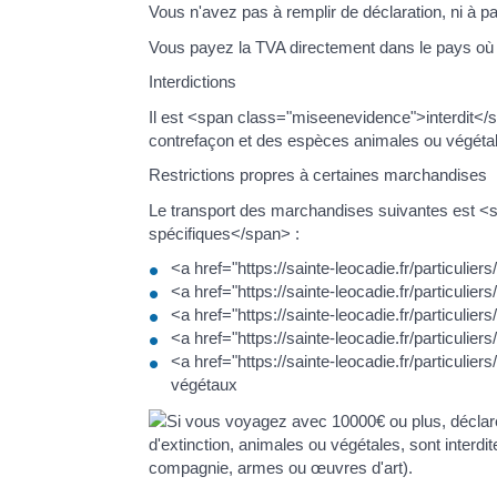
Vous n'avez pas à remplir de déclaration, ni à pa
Vous payez la TVA directement dans le pays où v
Interdictions
Il est <span class="miseenevidence">interdit</s
contrefaçon et des espèces animales ou végéta
Restrictions propres à certaines marchandises
Le transport des marchandises suivantes est 
spécifiques</span> :
<a href="https://sainte-leocadie.fr/particuli
<a href="https://sainte-leocadie.fr/particuli
<a href="https://sainte-leocadie.fr/particu
<a href="https://sainte-leocadie.fr/particul
<a href="https://sainte-leocadie.fr/particuli
végétaux