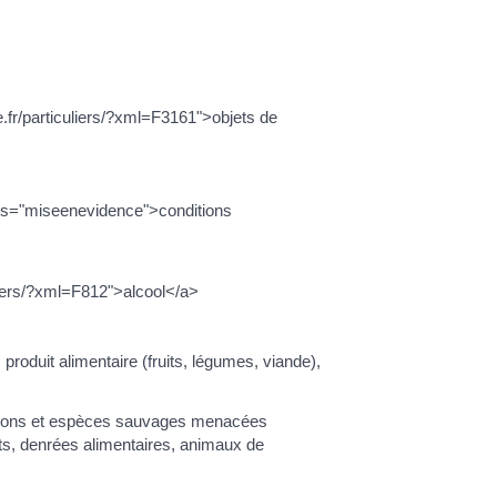
e.fr/particuliers/?xml=F3161">objets de
ss="miseenevidence">conditions
uliers/?xml=F812">alcool</a>
roduit alimentaire (fruits, légumes, viande),