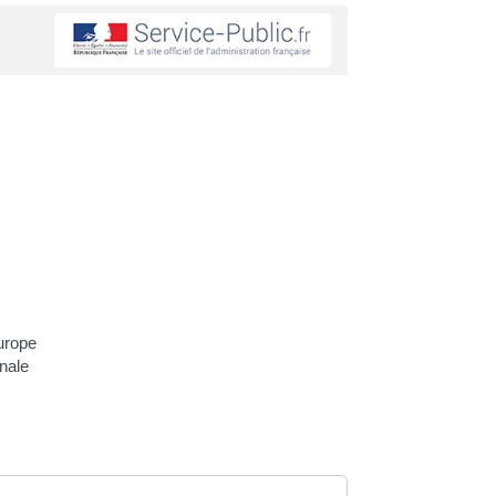
urope
onale