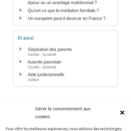
époux ou un avantage matrimonial ?
Qu'est-ce que la médiation familiale ?
Un européen peut-il divorcer en France ?
Et aussi
Séparation des parents
Famille - Scolarité
Autorité parentale
Famille - Scolarité
Aide juridictionnelle
Justice
Gérer le consentement aux
©
Direction de l'information légale et administrative
cookies
comarquage developpé par
baseo.io
Pour offrir les meilleures expériences, nous utilisons des technologies