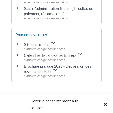
Argent - Impôts - Consommation
Saisir l'administration fiscale (difficultés de
paiement, réclamation...)
Argent - Impôts - Consommation
Pour en savoir plus
Site des impôts
Ministère chargé des finances
Calendrier fiscal des particuliers
Ministère chargé des finances
Brochure pratique 2023 - Déclaration des
revenus de 2022
Ministère chargé des finances
Gérer le consentement aux
©
Direction de l'information légale et administrative
cookies
comarquage developpé par
baseo.io