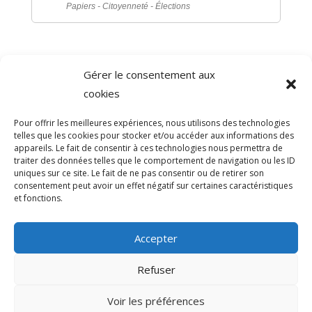
Papiers - Citoyenneté - Élections
Gérer le consentement aux
©
Direction de l'information légale et administrative
cookies
comarquage developpé par
baseo.io
Pour offrir les meilleures expériences, nous utilisons des technologies
telles que les cookies pour stocker et/ou accéder aux informations des
appareils. Le fait de consentir à ces technologies nous permettra de
traiter des données telles que le comportement de navigation ou les ID
uniques sur ce site. Le fait de ne pas consentir ou de retirer son
consentement peut avoir un effet négatif sur certaines caractéristiques
et fonctions.
Accepter
Refuser
>
Voir les préférences
© 2026 Mairie de Sainte-Léocadie | Site