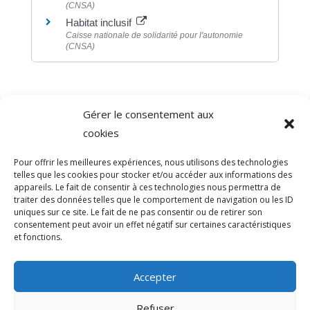
(CNSA)
Habitat inclusif
Caisse nationale de solidarité pour l'autonomie
(CNSA)
Gérer le consentement aux
©
Direction de l'information légale et administrative
cookies
comarquage developpé par
baseo.io
Pour offrir les meilleures expériences, nous utilisons des technologies
telles que les cookies pour stocker et/ou accéder aux informations des
appareils. Le fait de consentir à ces technologies nous permettra de
traiter des données telles que le comportement de navigation ou les ID
uniques sur ce site. Le fait de ne pas consentir ou de retirer son
consentement peut avoir un effet négatif sur certaines caractéristiques
et fonctions.
Accepter
Refuser