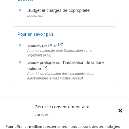
Budget et charges de copropriété
Logement
Pour en savoir plus
Guides de l'Anil
Agence nationale pour l'information sur le
logement (Anil)
Guide pratique sur l'installation de la fibre
optique
Autorité de régulation des communications
électroniques et des Postes (Arcep)
Gérer le consentement aux
©
Direction de l'information légale et administrative
cookies
comarquage developpé par
baseo.io
Pour offrir les meilleures expériences, nous utilisons des technologies