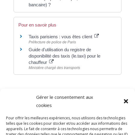
bancaire) ?
Pour en savoir plus
Taxis parisiens : vous êtes client
Préfecture de police de Paris
Guide d'utilisation du registre de
disponibilité des taxis (le.taxi) pour le
chauffeur
Ministère chargé des transports
Gérer le consentement aux
©
Direction de l'information légale et administrative
cookies
comarquage developpé par
baseo.io
Pour offrir les meilleures expériences, nous utilisons des technologies
telles que les cookies pour stocker et/ou accéder aux informations des
appareils. Le fait de consentir à ces technologies nous permettra de
traiter des données telles que le comportement de navigation ou les ID