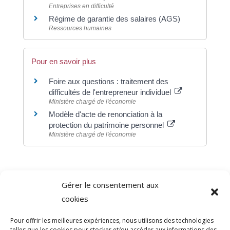
Entreprises en difficulté
Régime de garantie des salaires (AGS)
Ressources humaines
Pour en savoir plus
Foire aux questions : traitement des
difficultés de l'entrepreneur individuel
Ministère chargé de l'économie
Modèle d'acte de renonciation à la
protection du patrimoine personnel
Ministère chargé de l'économie
Gérer le consentement aux
©
Direction de l'information légale et administrative
cookies
comarquage developpé par
baseo.io
Pour offrir les meilleures expériences, nous utilisons des technologies
telles que les cookies pour stocker et/ou accéder aux informations des