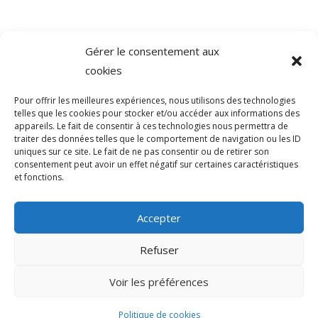
Gérer le consentement aux
©
Direction de l'information légale et administrative
cookies
comarquage developpé par
baseo.io
Pour offrir les meilleures expériences, nous utilisons des technologies
telles que les cookies pour stocker et/ou accéder aux informations des
appareils. Le fait de consentir à ces technologies nous permettra de
traiter des données telles que le comportement de navigation ou les ID
uniques sur ce site. Le fait de ne pas consentir ou de retirer son
consentement peut avoir un effet négatif sur certaines caractéristiques
et fonctions.
Accepter
Refuser
>
Voir les préférences
© 2026 Mairie de Sainte-Léocadie | Site
Internet réalisé par
SATURNE innovations
Politique de cookies