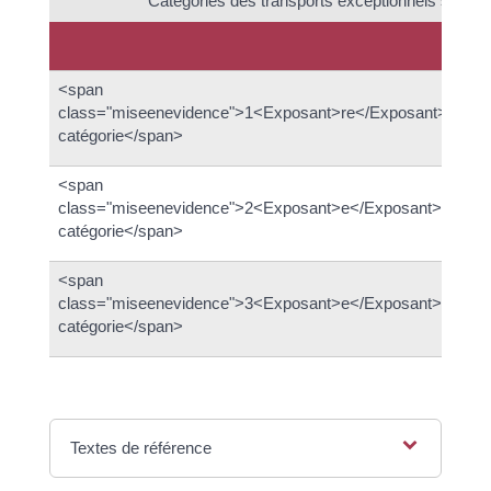
Catégories des transports exceptionnels selon 
Lon
<span
Ent
class="miseenevidence">1<Exposant>re</Exposant>
16,
catégorie</span>
20
<span
Ent
class="miseenevidence">2<Exposant>e</Exposant>
et 
catégorie</span>
<span
Au-
class="miseenevidence">3<Exposant>e</Exposant>
de 
catégorie</span>
Textes de référence