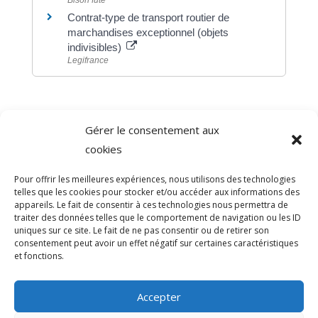
Bison futé
Contrat-type de transport routier de
marchandises exceptionnel (objets
indivisibles)
Legifrance
Gérer le consentement aux
©
Direction de l'information légale et administrative
cookies
comarquage developpé par
baseo.io
Pour offrir les meilleures expériences, nous utilisons des technologies
telles que les cookies pour stocker et/ou accéder aux informations des
appareils. Le fait de consentir à ces technologies nous permettra de
traiter des données telles que le comportement de navigation ou les ID
uniques sur ce site. Le fait de ne pas consentir ou de retirer son
consentement peut avoir un effet négatif sur certaines caractéristiques
et fonctions.
Accepter