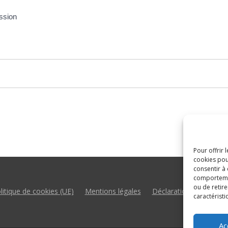
ission
Pour offrir 
cookies pou
consentir à
comportement
ou de retire
litique de cookies (UE)
Mentions légales
Déclaration d’accessibil
caractéristi
Ac