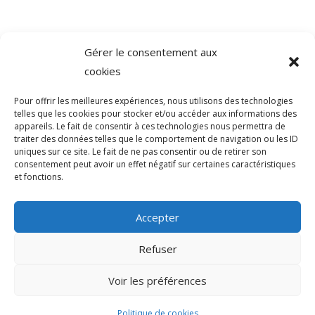
Gérer le consentement aux
©
Direction de l'information légale et administrative
cookies
comarquage developpé par
baseo.io
Pour offrir les meilleures expériences, nous utilisons des technologies
telles que les cookies pour stocker et/ou accéder aux informations des
appareils. Le fait de consentir à ces technologies nous permettra de
traiter des données telles que le comportement de navigation ou les ID
uniques sur ce site. Le fait de ne pas consentir ou de retirer son
consentement peut avoir un effet négatif sur certaines caractéristiques
et fonctions.
Accepter
Refuser
>
Voir les préférences
© 2026 Mairie de Sainte-Léocadie | Site
Internet réalisé par
SATURNE innovations
Politique de cookies