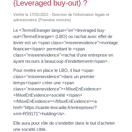
(Leveraged buy-out) ?
Vérifié le 17/01/2022 - Direction de l'information légale et
administrative (Première ministre)
Le <TermeEtranger langue="en">leveraged buy-
out</TermeEtranger> (LBO) ou rachat avec effet de
levier est un <span class="miseenevidence">montage
financier</span> permettant le <span
class="miseenevidence">rachat d'une entreprise en
ayant recours à beaucoup d'endettement</span>.
Pour mettre en place le LBO, il faut <span
class="miseenevidence">dans un premier
temps</span> créer une <span
class="miseenevidence"><MiseEnEvidence>
<MiseEnEvidence>société </span>
</MiseEnEvidence></MiseEnEvidence><a
href="https://sainte-leocadie.fr/entreprises/?
xml=R59171">holding</a>.
Elle aura pour rôle de s'endetter dans le but d'acheter
une société cible.