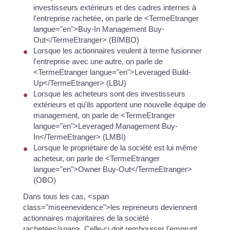
investisseurs extérieurs et des cadres internes à
l'entreprise rachetée, on parle de <TermeEtranger
langue="en">Buy-In Management Buy-
Out</TermeEtranger> (BIMBO)
Lorsque les actionnaires veulent à terme fusionner
l'entreprise avec une autre, on parle de
<TermeEtranger langue="en">Leveraged Build-
Up</TermeEtranger> (LBU)
Lorsque les acheteurs sont des investisseurs
extérieurs et qu'ils apportent une nouvelle équipe de
management, on parle de <TermeEtranger
langue="en">Leveraged Management Buy-
In</TermeEtranger> (LMBI)
Lorsque le propriétaire de la société est lui même
acheteur, on parle de <TermeEtranger
langue="en">Owner Buy-Out</TermeEtranger>
(OBO)
Dans tous les cas, <span
class="miseenevidence">les repreneurs deviennent
actionnaires majoritaires de la société
rachetée</span>. Celle-ci doit rembourser l'emprunt