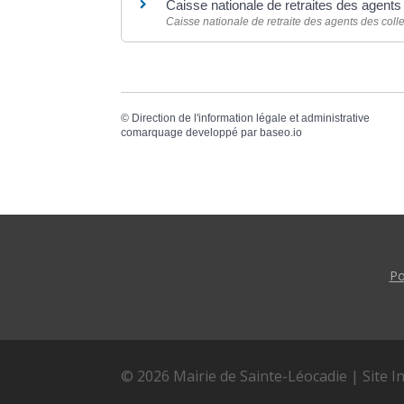
Caisse nationale de retraites des agent
Caisse nationale de retraite des agents des coll
©
Direction de l'information légale et administrative
comarquage developpé par
baseo.io
Po
© 2026 Mairie de Sainte-Léocadie | Site I