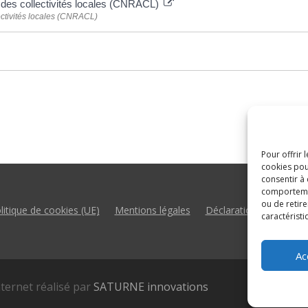
s des collectivités locales (CNRACL)
ectivités locales (CNRACL)
Pour offrir 
cookies pou
consentir à
comportement
ou de retire
litique de cookies (UE)
Mentions légales
Déclaration d’accessibil
caractéristi
Ac
nternet réalisé par
SATURNE innovations