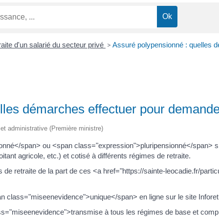
aite d'un salarié du secteur privé
>
Assuré polypensionné : quelles 
lles démarches effectuer pour demander 
e et administrative (Première ministre)
nné</span> ou <span class="expression">pluripensionné</span> si vo
tant agricole, etc.) et cotisé à différents régimes de retraite.
 de retraite de la part de ces <a href="https://sainte-leocadie.fr/par
 class="miseenevidence">unique</span> en ligne sur le site Inforetr
s="miseenevidence">transmise à tous les régimes de base et compl