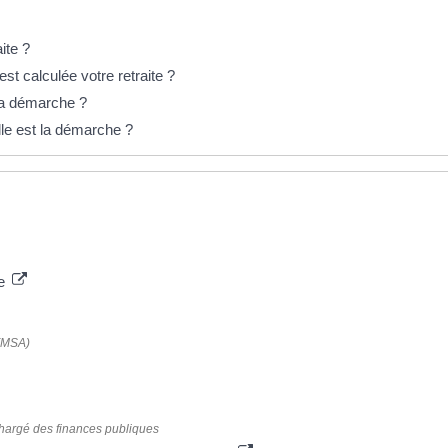
ite ?
st calculée votre retraite ?
 la démarche ?
elle est la démarche ?
le
 (MSA)
 chargé des finances publiques